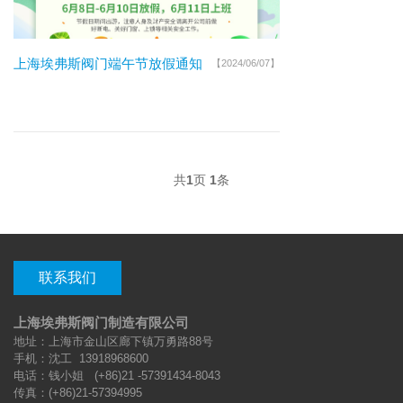
上海埃弗斯阀门端午节放假通知
【2024/06/07】
共
1
页
1
条
联系我们
上海埃弗斯阀门制造有限公司
地址：上海市金山区廊下镇万勇路88号
手机：
沈工
13918968600
电话：
钱小姐
(+86)21 -57391434-8043
传真：(+86)21-57394995